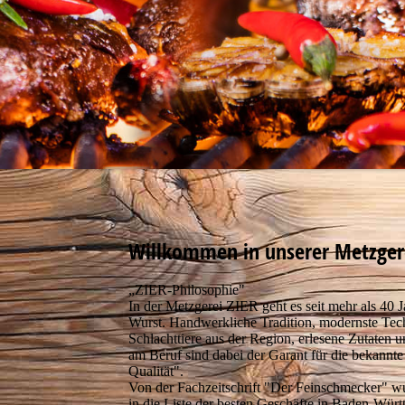
Willkommen in unserer Metzger
„ZIER-Philosophie"
In der Metzgerei ZIER geht es seit mehr als 40 
Wurst. Handwerkliche Tradition, modernste Tec
Schlachttiere aus der Region, erlesene Zutaten u
am Beruf sind dabei der Garant für die bekannte
Qualität".
Von der Fachzeitschrift "Der Feinschmecker" w
in die Liste der besten Geschäfte in Baden-Wür