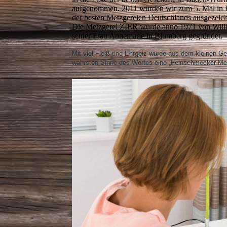
aufgenommen. 2011 wurden wir zum 5. Mal in F
der besten Metzgereien Deutschlands ausgezeich
Die Metzgerei ZIER wurde anno 1971 von Willf
seiner Frau Annemarie in Blumberg gegründet.
Mit viel Fleiß und Ehrgeiz wurde aus dem kleinen Ge
wahrsten Sinne des Wortes eine „Feinschmecker-Met