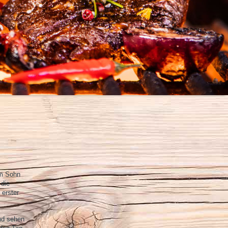
hm Sohn
 die
 erster
nd sehen