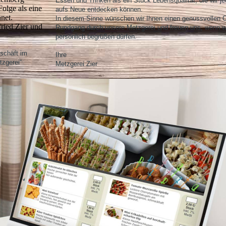
Essen und Trinken als ein Stück Lebensqualität, die wir j
olge als eine
aufs Neue entdecken können.
net.
In diesem Sinne wünschen wir Ihnen einen genussvollen O
ried Zier und
Rundgang durch unsere Metzgerei und freuen uns, wenn wi
persönlich begrüßen dürfen.
schäft im
Ihre
zgerei“
Metzgerei Zier