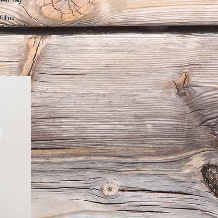
eden Tag
nline-
r Sie bald