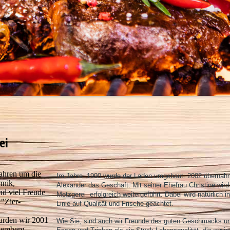
ei
Jahren um die
Im Jahre 1990 wurde der Laden umgebaut. 2002 überna
hnik,
Alexander das Geschäft. Mit seiner Ehefrau Christine wird
nd viel Freude
Metzgerei erfolgreich weitergeführt. Dabei wird natürlich in
 "Zier-
Linie auf Qualität und Frische geachtet.
urden wir 2001
Wie Sie, sind auch wir Freunde des guten Geschmacks u
ttemberg